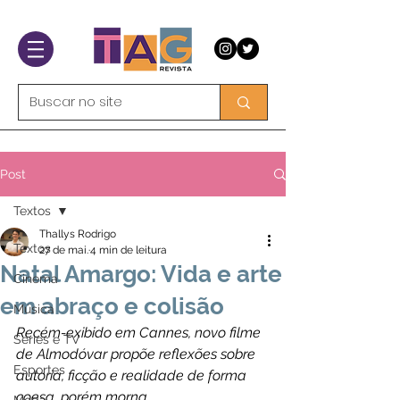
Post
Textos
Thallys Rodrigo
Textos
27 de mai.
4 min de leitura
Natal Amargo: Vida e arte
Cinema
em abraço e colisão
Música
Recém-exibido em Cannes, novo filme 
Séries e TV
de Almodóvar propõe reflexões sobre 
Esportes
autoria, ficção e realidade de forma 
coesa, porém morna. 