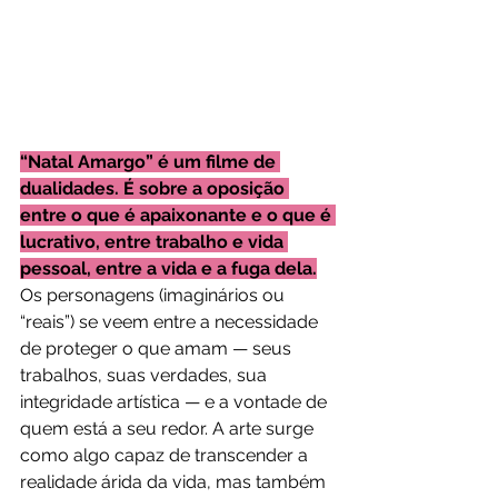
“Natal Amargo” é um filme de 
dualidades. É sobre a oposição 
entre o que é apaixonante e o que é 
lucrativo, entre trabalho e vida 
pessoal, entre a vida e a fuga dela.
Os personagens (imaginários ou 
“reais”) se veem entre a necessidade 
de proteger o que amam — seus 
trabalhos, suas verdades, sua 
integridade artística — e a vontade de 
quem está a seu redor. A arte surge 
como algo capaz de transcender a 
realidade árida da vida, mas também 