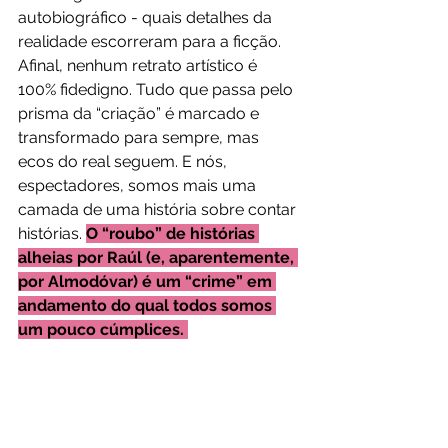
autobiográfico - quais detalhes da 
realidade escorreram para a ficção. 
Afinal, nenhum retrato artístico é 
100% fidedigno. Tudo que passa pelo 
prisma da “criação” é marcado e 
transformado para sempre, mas 
ecos do real seguem. E nós, 
espectadores, somos mais uma 
camada de uma história sobre contar 
histórias. 
O “roubo” de histórias 
alheias por Raúl (e, aparentemente, 
por Almodóvar) é um “crime” em 
andamento do qual todos somos 
um pouco cúmplices. 