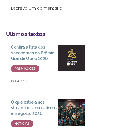
Escreva um comentário
'O Diabo Veste Prada 2':
'Michael' e a n
sim, a sequência
humana do Rei
perfeita existe
Últimos textos
Confira a lista dos
vencedores do Prêmio
Grande Otelo 2026
PREMIAÇÕES
há 4 dias
O que estreia nos
streamings e nos cinemas
em agosto 2026
NOTÍCIAS