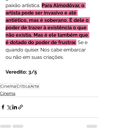
paixão artística. 
Para Almodóvar, o 
artista pode ser invasivo e até 
antiético, mas é soberano. É dele o 
poder de trazer à existência o que 
não existia. Mas é ele também que 
é dotado do poder de frustrar.
 Se e 
quando quiser. Nos cabe embarcar 
ou não em suas criações.
Veredito: 3/5
Cinema
Crítica
Arte
Cinema