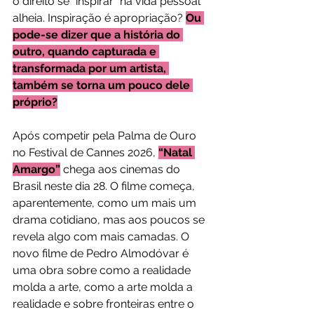
o direito se “inspirar” na vida pessoal 
alheia. Inspiração é apropriação? 
Ou 
pode-se dizer que a história do 
outro, quando capturada e 
transformada por um artista, 
também se torna um pouco dele 
próprio?
Após competir pela Palma de Ouro 
no Festival de Cannes 2026, 
“Natal 
Amargo”
 chega aos cinemas do 
Brasil neste dia 28. O filme começa, 
aparentemente, como um mais um 
drama cotidiano, mas aos poucos se 
revela algo com mais camadas. O 
novo filme de Pedro Almodóvar é 
uma obra sobre como a realidade 
molda a arte, como a arte molda a 
realidade e sobre fronteiras entre o 