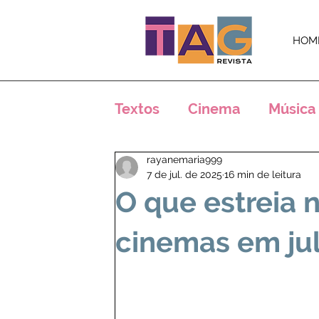
HOM
Textos
Cinema
Música
rayanemaria999
Críticas
Análises
E
7 de jul. de 2025
16 min de leitura
O que estreia 
Crônicas
Notícias
cinemas em ju
Arte