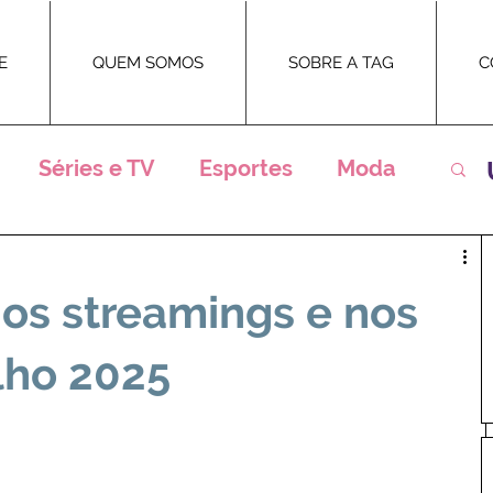
E
QUEM SOMOS
SOBRE A TAG
C
Séries e TV
Esportes
Moda
ntrevistas
Eventos
Teatro
nos streamings e nos
Premiações
Televisão
Novelas
lho 2025