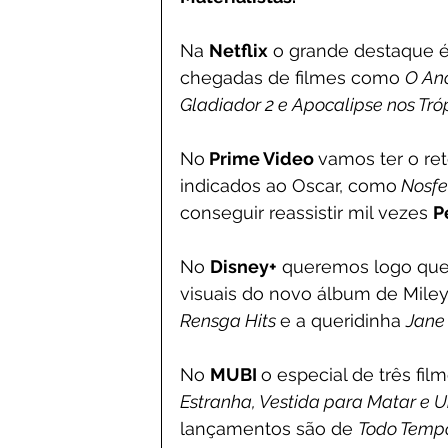
Na 
Netflix
 o grande destaque 
chegadas de filmes como 
O Ano
Gladiador 2 e Apocalipse nos Tróp
No
 Prime Video 
vamos ter o re
indicados ao Oscar, como
 Nosfe
conseguir reassistir mil vezes 
P
No 
Disney+
 queremos logo que
visuais do novo álbum de Miley
Rensga Hits 
e a queridinha 
Jane 
No 
MUBI 
o especial de três fi
Estranha, Vestida para Matar e U
lançamentos são de 
Todo Tempo