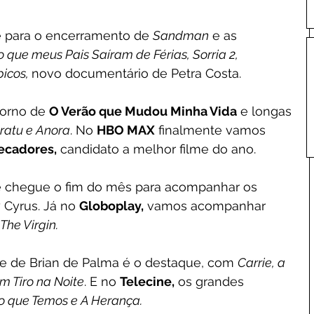
é para o encerramento de 
Sandman
 e as 
 que meus Pais Saíram de Férias, Sorria 2, 
icos, 
novo documentário de Petra Costa.
torno de 
O Verão que Mudou Minha Vida
 e longas 
ratu e Anora
. No 
HBO MAX
 finalmente vamos 
ecadores,
 candidato a melhor filme do ano.
 chegue o fim do mês para acompanhar os 
 Cyrus. Já no 
Globoplay,
 vamos acompanhar 
The Virgin.
lme de Brian de Palma é o destaque, com 
Carrie, a 
m Tiro na Noite
. E no 
Telecine,
 os grandes 
 que Temos e A Herança.