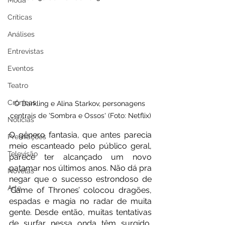
Moda
Críticas
Análises
Entrevistas
Eventos
Teatro
Crônicas
O Darkling e Alina Starkov, personagens 
centrais de 'Sombra e Ossos' (Foto: Netflix)
Notícias
O gênero fantasia, que antes parecia 
Premiações
meio escanteado pelo público geral, 
Televisão
parece ter alcançado um novo 
patamar nos últimos anos. Não dá pra 
Novelas
negar que o sucesso estrondoso de 
Arte
‘Game of Thrones’ colocou dragões, 
espadas e magia no radar de muita 
gente. Desde então, muitas tentativas 
de surfar nessa onda têm surgido, 