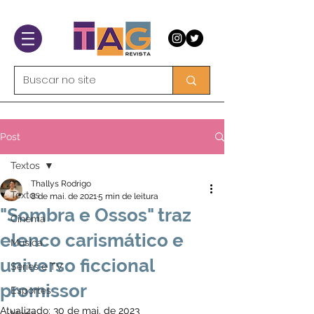
Post
Textos
Thallys Rodrigo
Textos
8 de mai. de 2021
5 min de leitura
"Sombra e Ossos" traz
Cinema
elenco carismático e
Música
universo ficcional
Séries e TV
promissor
Esportes
Atualizado:
30 de mai. de 2023