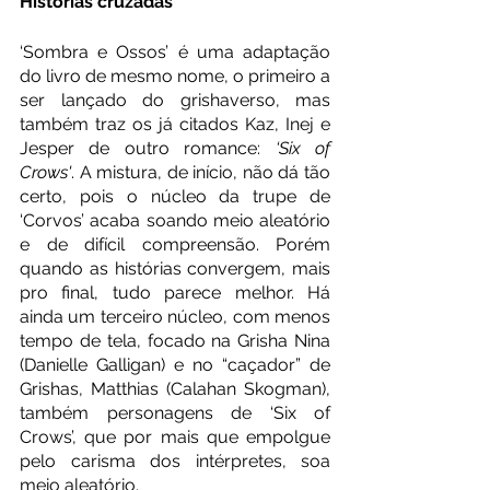
Histórias cruzadas
‘Sombra e Ossos’ é uma adaptação 
do livro de mesmo nome, o primeiro a 
ser lançado do grishaverso, mas 
também traz os já citados Kaz, Inej e 
Jesper de outro romance: 
‘Six of 
Crows'
. A mistura, de início, não dá tão 
certo, pois o núcleo da trupe de 
‘Corvos’ acaba soando meio aleatório 
e de difícil compreensão. Porém 
quando as histórias convergem, mais 
pro final, tudo parece melhor. Há 
ainda um terceiro núcleo, com menos 
tempo de tela, focado na Grisha Nina 
(Danielle Galligan) e no “caçador” de 
Grishas, Matthias (Calahan Skogman), 
também personagens de ‘Six of 
Crows’, que por mais que empolgue 
pelo carisma dos intérpretes, soa 
meio aleatório. 