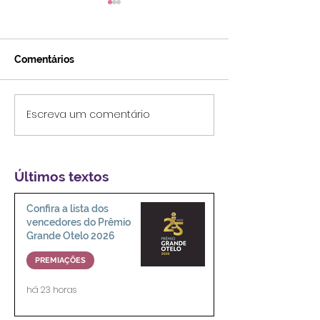
Comentários
Escreva um comentário
O autismo no cinema e
“Já estão sabe
na TV: problemas de
nova realidade?
representatividade
"WandaVision" 
futuro
Últimos textos
Confira a lista dos
vencedores do Prêmio
Grande Otelo 2026
PREMIAÇÕES
há 23 horas