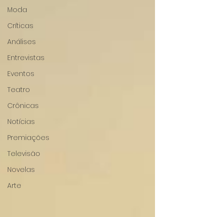
Moda
Críticas
Análises
Entrevistas
Eventos
Teatro
Crônicas
Notícias
Premiações
Televisão
Novelas
Arte