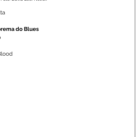
ta
prema do Blues
o
Blood