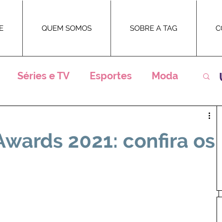
E
QUEM SOMOS
SOBRE A TAG
C
Séries e TV
Esportes
Moda
ntrevistas
Eventos
Teatro
Awards 2021: confira os
Premiações
Televisão
Novelas