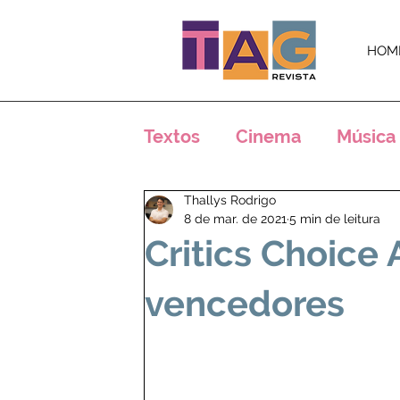
HOM
Textos
Cinema
Música
Thallys Rodrigo
Críticas
Análises
E
8 de mar. de 2021
5 min de leitura
Critics Choice 
Crônicas
Notícias
vencedores
Arte