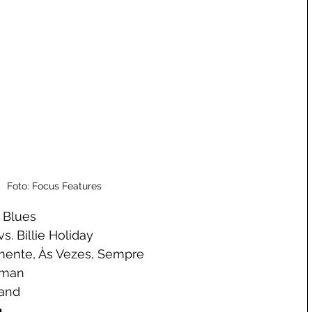
Foto: Focus Features
 Blues
. Billie Holiday
mente, Às Vezes, Sempre
oman
and
a