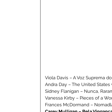
Viola Davis – A Voz Suprema do
Andra Day – The United States vs
Sidney Flanigan – Nunca, Rara
Vanessa Kirby – Pieces of a W
Frances McDormand – Nomadl
Carey Mulligan – Bela Vinganç