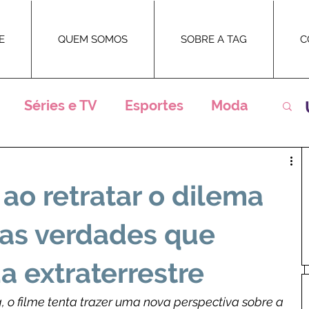
E
QUEM SOMOS
SOBRE A TAG
C
Séries e TV
Esportes
Moda
ntrevistas
Eventos
Teatro
 ao retratar o dilema
Premiações
Televisão
Novelas
as verdades que
a extraterrestre
 o filme tenta trazer uma nova perspectiva sobre a 