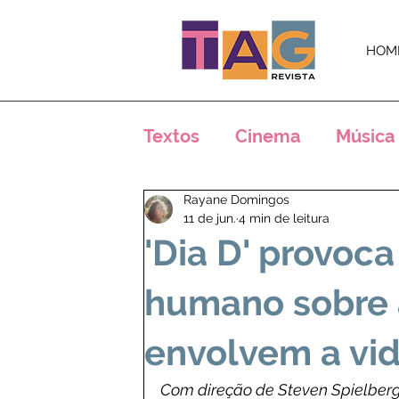
HOM
Textos
Cinema
Música
Rayane Domingos
Críticas
Análises
E
11 de jun.
4 min de leitura
'Dia D' provoca
Crônicas
Notícias
humano sobre 
envolvem a vid
Arte
Com direção de Steven Spielberg,