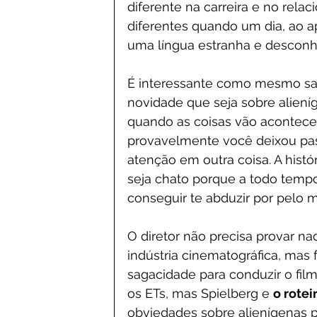
diferente na carreira e no rela
diferentes quando um dia, ao ap
uma língua estranha e descon
É interessante como mesmo sab
novidade que seja sobre alieníg
quando as coisas vão acontecer
provavelmente você deixou pas
atenção em outra coisa. A hist
seja chato porque a todo tempo
conseguir te abduzir por pelo 
O diretor não precisa provar na
indústria cinematográfica, mas 
sagacidade para conduzir o fil
os ETs, mas Spielberg e 
o rotei
obviedades sobre alienígenas pa