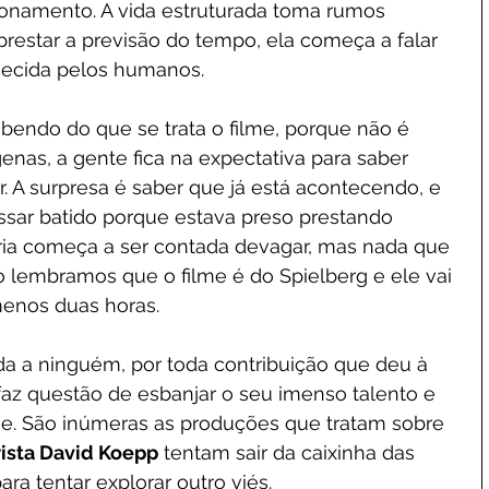
cionamento. A vida estruturada toma rumos 
restar a previsão do tempo, ela começa a falar 
hecida pelos humanos.
endo do que se trata o filme, porque não é 
enas, a gente fica na expectativa para saber 
. A surpresa é saber que já está acontecendo, e 
sar batido porque estava preso prestando 
ória começa a ser contada devagar, mas nada que 
 lembramos que o filme é do Spielberg e ele vai 
menos duas horas.
da a ninguém, por toda contribuição que deu à 
faz questão de esbanjar o seu imenso talento e 
me. São inúmeras as produções que tratam sobre 
rista David Koepp
 tentam sair da caixinha das 
ra tentar explorar outro viés.