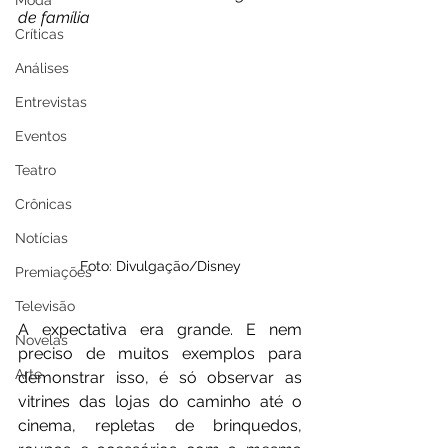
Moda
de família
Críticas
Análises
Entrevistas
Eventos
Teatro
Crônicas
Notícias
Foto: Divulgação/Disney
Premiações
Televisão
A expectativa era grande. E nem 
Novelas
preciso de muitos exemplos para 
Arte
demonstrar isso, é só observar as 
vitrines das lojas do caminho até o 
cinema, repletas de brinquedos, 