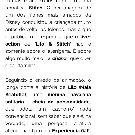
roupas e acessórios com a mesma 
temática: 
Stitch
. O personagem de 
um dos filmes mais amados da 
Disney conquistou a criançada muito 
antes de voltar às telonas, mas o que 
o público não espera é que o 
live-
action
 de
 'Lilo & Stitch’ 
não é 
somente sobre o alienígena. É sobre 
algo muito maior: a 
ohana
, que quer 
dizer "família". 
Seguindo o enredo da animação, o 
longa conta a história de
 Lilo
 (
Maia 
Kealoha)
, uma 
menina havaiana 
solitária
 e 
cheia de personalidade
, 
que adota um "cachorro" nada 
convencional, sem saber que ele é, na 
verdade, uma perigosa criatura 
alienígena chamada 
Experiência 626
, 