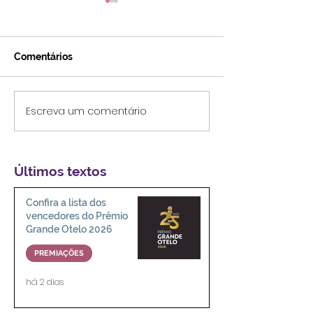
Comentários
Escreva um comentário
O que estreia nos
'A Odisseia' de
streamings e nos
peso de ser h
cinemas em agosto
meio a deuses
2026
Últimos textos
Confira a lista dos
vencedores do Prêmio
Grande Otelo 2026
PREMIAÇÕES
há 2 dias