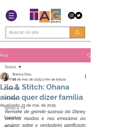
Post
Textos
Bianca Dias
Textos
20 de mai. de 2025
3 min de leitura
Lilo & Stitch: Ohana
Cinema
ainda quer dizer família
Música
Atualizado:
21 de mai. de 2025
Séries e TV
Remake de grande sucesso da Disney 
Esportes
arranca risadas e nos emociona ao 
ensinar sobre o verdadeiro significado 