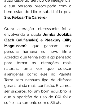
autoridade do Serviço de Inteligência, 
e sua persona preocupada com o 
bem-estar de Lilo é substituída pela 
Sra. Kekoa
 (
Tia Carrere)
. 
Outra alteração interessante foi a 
envolvendo a dupla 
Jumba Jookiba
(
Zach Galifianakis)
 e
 Pleakley
 (
Billy 
Magnussen)
, que ganham uma 
persona humana no novo filme. 
Acredito que tenha sido algo pensado 
para tornar as interações mais 
naturais, uma vez que colocar 
alienígenas como eles no Planeta 
Terra sem nenhum tipo de disfarce 
geraria ainda mais confusão. E vamos 
ser sinceros, foi um bom equilíbrio já 
que a aparição do uso de 
CGI 
foi o 
suficiente somente com o Stitch. 