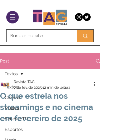
Post
Textos
Revista TAG
Textos
7 de fev. de 2025
12 min de leitura
O que estreia nos
Cinema
streamings e no cinema
Música
em fevereiro de 2025
Séries e TV
Esportes