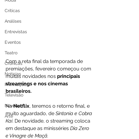
Moda
Críticas
Análises
Entrevistas
Eventos
Teatro
Com a reta final da temporada de 
Crônicas
premiações, fevereiro começou com 
Notícias
muitas novidades nos 
principais 
streamings e nos cinemas 
Premiações
brasileiros.
Televisão
Novelas
Na 
Netflix
, teremos o retorno final, e 
muito aguardado, de
 Sintonia e Cobra 
Arte
Kai
. De novidade, o streaming coloca 
em destaque as minisséries 
Dia Zero 
e Vinagre de Maçã.