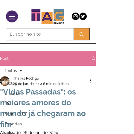
Post
Textos
Thallys Rodrigo
Textos
25 de jan. de 2024
6 min de leitura
"Vidas Passadas": os
Cinema
maiores amores do
Música
mundo já chegaram ao
Séries e TV
fim
Esportes
Atualizado:
26 de jan. de 2024