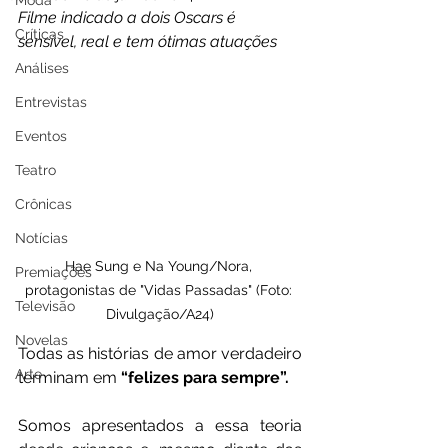
Moda
Filme indicado a dois Oscars é 
Críticas
sensível, real e tem ótimas atuações
Análises
Entrevistas
Eventos
Teatro
Crônicas
Notícias
Hae Sung e Na Young/Nora, 
Premiações
protagonistas de "Vidas Passadas" (Foto: 
Televisão
Divulgação/A24)
Novelas
Todas as histórias de amor verdadeiro 
Arte
terminam em 
“felizes para sempre”.
Somos apresentados a essa teoria 