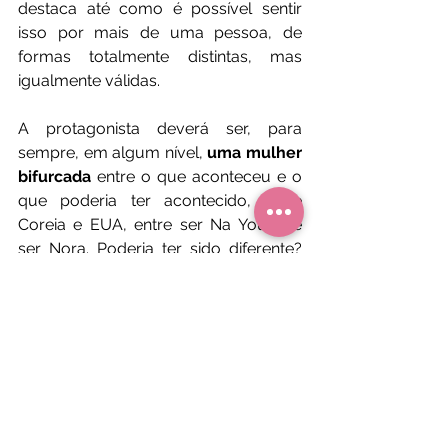
destaca até como é possível sentir 
isso por mais de uma pessoa, de 
formas totalmente distintas, mas 
igualmente válidas. 
A protagonista deverá ser, para 
sempre, em algum nível, 
uma mulher 
bifurcada
 entre o que aconteceu e o 
que poderia ter acontecido, entre 
Coreia e EUA, entre ser Na Young e 
ser Nora. Poderia ter sido diferente? 
Se tivesse sido diferente, seria 
satisfatório? Ela não parece ter se 
arrependido de se tornar Nora, a 
esposa de Arthur, mesmo que isso 
tivesse lhe custado ser a Na Young de 
Hae Sung, mas 
as perguntas sempre 
vão existir, e o amor do ontem, 
também.  