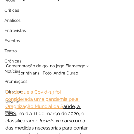
Moda
Críticas
Análises
Entrevistas
Eventos
Teatro
Crônicas
Comemoração de gol no jogo Flamengo x 
Notícias
Corinthians | Foto: Andre Durao
Premiações
Desde que a Covid-19 foi 
Televisão
considerada uma pandemia pela 
Novelas
Oragnização Mundial da S
aúde, a 
Arte
OMS,
 no dia 11 de março de 2020, e 
classificaram o 
lockdown como 
uma 
das medidas necessárias para conter 