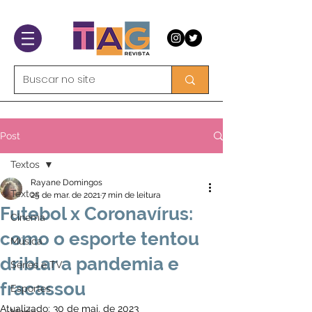
Post
Textos
Rayane Domingos
Textos
25 de mar. de 2021
7 min de leitura
Futebol x Coronavírus:
Cinema
como o esporte tentou
Música
driblar a pandemia e
Séries e TV
fracassou
Esportes
Atualizado:
30 de mai. de 2023