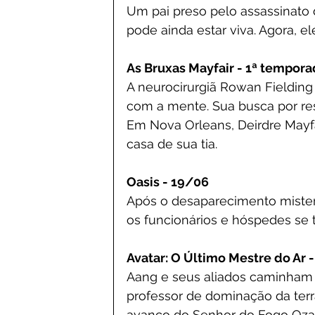
Um pai preso pelo assassinato d
pode ainda estar viva. Agora, el
As Bruxas Mayfair - 1ª tempora
A neurocirurgiã Rowan Fielding
com a mente. Sua busca por resp
Em Nova Orleans, Deirdre Mayfa
casa de sua tia.
Oasis - 19/06
Após o desaparecimento mister
os funcionários e hóspedes se 
Avatar: O Último Mestre do Ar 
Aang e seus aliados caminham 
professor de dominação da terra
avanço do Senhor do Fogo Ozai