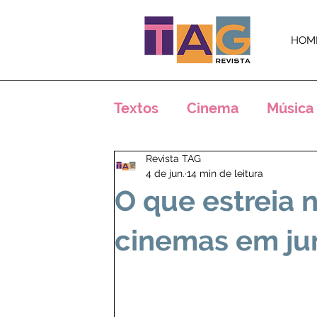
HOM
Textos
Cinema
Música
Revista TAG
Críticas
Análises
E
4 de jun.
14 min de leitura
O que estreia 
Crônicas
Notícias
cinemas em ju
Arte