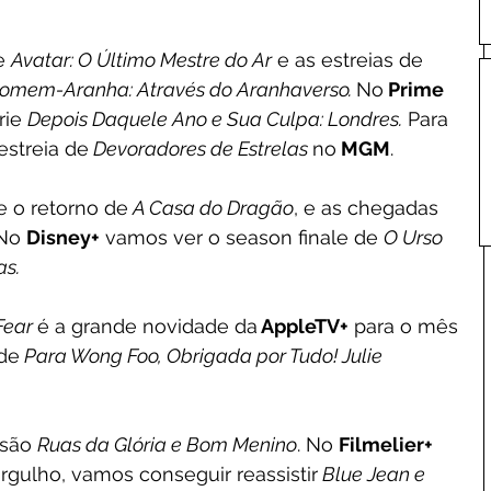
e 
Avatar: O Último Mestre do Ar
 e as estreias de 
 Homem-Aranha: Através do Aranhaverso. 
No
 Prime 
rie 
Depois Daquele Ano e Sua Culpa: Londres.
 Para 
estreia de
 Devoradores de Estrelas 
no
 MGM
.
e o retorno de
 A Casa do Dragão
, e as chegadas 
 No 
Disney+
 vamos ver o season finale de 
O Urso
as.
ear 
é a grande novidade da
 AppleTV+
 para o mês 
 de
 Para Wong Foo, Obrigada por Tudo! Julie 
 são 
Ruas da Glória e Bom Menino
. No 
Filmelier+
ulho, vamos conseguir reassistir
 Blue Jean e 