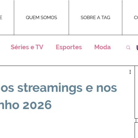
E
QUEM SOMOS
SOBRE A TAG
C
Séries e TV
Esportes
Moda
ntrevistas
Eventos
Teatro
nos streamings e nos
Premiações
Televisão
Novelas
nho 2026