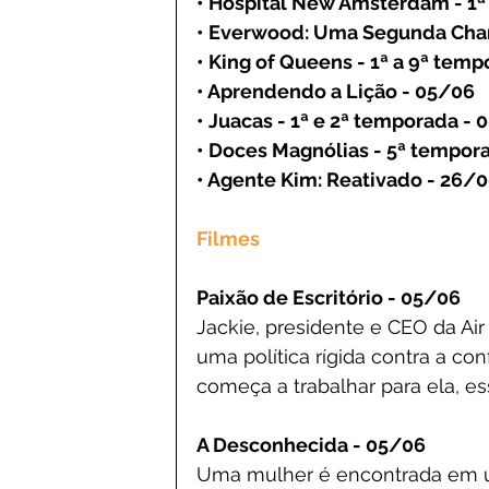
• Hospital New Amsterdam - 1ª
• Everwood: Uma Segunda Chan
• King of Queens - 1ª a 9ª tem
• Aprendendo a Lição - 05/06
• Juacas - 1ª e 2ª temporada -
• Doces Magnólias - 5ª tempor
• Agente Kim: Reativado - 26/
Filmes
Paixão de Escritório - 05/06
Jackie, presidente e CEO da Air
uma política rígida contra a c
começa a trabalhar para ela, ess
A Desconhecida - 05/06
Uma mulher é encontrada em u