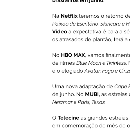
brasileiros em junho.
Na 
Netflix 
teremos o retorno d
Paixão de Escritório, Skincare e
Video
 a expectativa é para a sé
os atrasados de plantão, terá a 
No 
HBO MAX
, vamos finalment
de filmes 
Blue Moon e Twinless
.
e o elogiado 
Avatar: Fogo e Cinz
Uma nova adaptação de 
Cape F
de junho. No 
MUBI,
 as estreias
Newmar e Paris, Texas.
O 
Telecine
 as grandes estreias
em comemoração do mês do org